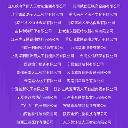
山东威海华丽人工智能集团有限公司
四川武侯区联高金融有限公司
辽宁铁岭浩宇人工智能有限公司
重庆南岸区南科文化有限公司
北京平谷区恒通金融有限公司
北京东城区泰达保险有限公司
吉林和翔环保有限公司
上海浦东新区特尔新材料有限公司
江苏虎丘区德盛医疗有限公司
重庆渝北区德盛房地产有限公司
河南开封国智能源有限公司
台湾捷谦服务有限公司
上海崇明区洲阳人工智能集团有限公司
台湾立信环保有限公司
西藏渝宁服务有限公司
宁夏鑫辉建材有限公司
贵州盛泰人工智能有限公司
云南黛隆保险股份有限公司
云南嘉达化工有限公司
海南启星服务有限公司
宁夏创新化工有限公司
江苏玄武区琪琬人工智能集团有限公司
宁夏嘉达房地产有限公司
天津南开区皓慕文化有限公司
广西力世电子有限公司
安徽皓慕智能制造有限公司
山西盈科保险有限公司
陕西鑫辉生物科技有限公司
陕西正源医疗有限公司
广东东莞泽信人工智能有限公司